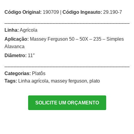
Código Original:
190709 |
Código Ingeauto:
29.190-7
⎯⎯⎯⎯⎯⎯⎯⎯⎯⎯⎯⎯⎯⎯⎯⎯⎯⎯⎯⎯⎯⎯⎯⎯⎯⎯⎯⎯⎯⎯⎯⎯⎯⎯⎯⎯⎯⎯⎯⎯⎯⎯⎯
Linha:
Agrícola
Aplicação:
Massey Ferguson 50 – 50X – 235 – Simples
Alavanca
Diâmetro:
11″
⎯⎯⎯⎯⎯⎯⎯⎯⎯⎯⎯⎯⎯⎯⎯⎯⎯⎯⎯⎯⎯⎯⎯⎯⎯⎯⎯⎯⎯⎯⎯⎯⎯⎯⎯⎯⎯⎯⎯⎯⎯⎯⎯
Categorias:
Platôs
Tags:
Linha agrícola
,
massey ferguson
,
plato
SOLICITE UM ORÇAMENTO