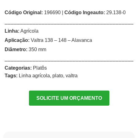
Código Original:
196690 |
Código Ingeauto:
29.138-0
⎯⎯⎯⎯⎯⎯⎯⎯⎯⎯⎯⎯⎯⎯⎯⎯⎯⎯⎯⎯⎯⎯⎯⎯⎯⎯⎯⎯⎯⎯⎯⎯⎯⎯⎯⎯⎯⎯⎯⎯⎯⎯⎯
Linha:
Agrícola
Aplicação:
Valtra 138 – 148 – Alavanca
Diâmetro:
350 mm
⎯⎯⎯⎯⎯⎯⎯⎯⎯⎯⎯⎯⎯⎯⎯⎯⎯⎯⎯⎯⎯⎯⎯⎯⎯⎯⎯⎯⎯⎯⎯⎯⎯⎯⎯⎯⎯⎯⎯⎯⎯⎯⎯
Categorias:
Platôs
Tags:
Linha agrícola
,
plato
,
valtra
SOLICITE UM ORÇAMENTO