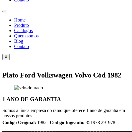
Home
Produto
Catálogos
Quem somos
Blog
Contato
X
Plato Ford Volkswagen Volvo Cód 1982
1 ANO DE GARANTIA
Somos a única empresa do ramo que oferece 1 ano de garantia em
nossos produtos.
Código Original:
1982 |
Código Ingeauto:
351978 291978
⎯⎯⎯⎯⎯⎯⎯⎯⎯⎯⎯⎯⎯⎯⎯⎯⎯⎯⎯⎯⎯⎯⎯⎯⎯⎯⎯⎯⎯⎯⎯⎯⎯⎯⎯⎯⎯⎯⎯⎯⎯⎯⎯⎯