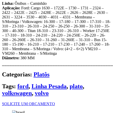
Linha:
Ônibus – Caminhão
Aplicação:
Ford: Cargo 1630 – 1722E – 1730 – 1731 – 2324 –
2422 – 2422E – 2425 – 2428E – 2622E – 2626 – 2628E – 2630 –
2631 – 3224 – 3530 – 4030 – 4031 – 4331 – Membrana –
S/Moringa / Volkswagen: 16-300 – 17-180 – 17-300 – 17-310 – 18-
310 – 23-310 – 26-310 – 24-250 – 26-250 – 26-300 – 31-310 – 35-
300 – 40-300 – Titan 18-310 – 23-310 – 26-310 – Worker 17-250E
– 17-310 – 18-310 – 24-210 – 24-220 – 24-250E – 26-220 – 26-
260 – 26-260E – 26-310 – 31-260 – 31-260E – 31-310 – Bus 15-
180 – 15-190 – 16-210 – 17-210 – 17-230 – 17-240 – 17-260 – 18-
310 – Membrana – S/Moringa / Volvo: (4×2 – 6×2) VM210 –
VM260 – Membrana – S/Moringa
Diâmetro:
380 MM
⎯⎯⎯⎯⎯⎯⎯⎯⎯⎯⎯⎯⎯⎯⎯⎯⎯⎯⎯⎯⎯⎯⎯⎯⎯⎯⎯⎯⎯⎯⎯⎯⎯⎯⎯⎯⎯⎯⎯⎯⎯⎯⎯⎯
Categorias:
Platôs
Tags:
ford
,
Linha Pesada
,
plato
,
volkswagen
,
volvo
SOLICITE UM ORÇAMENTO