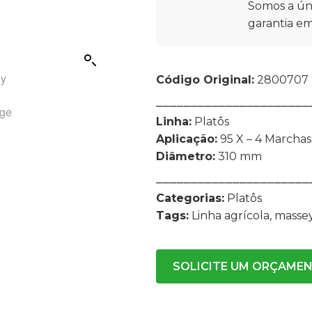
Somos a ún
garantia em
Código Original:
2800707 
⎯⎯⎯⎯⎯⎯⎯⎯⎯⎯⎯⎯⎯⎯⎯⎯⎯⎯⎯⎯⎯⎯
Linha:
Platôs
Aplicação:
95 X – 4 Marchas
Diâmetro:
310 mm
⎯⎯⎯⎯⎯⎯⎯⎯⎯⎯⎯⎯⎯⎯⎯⎯⎯⎯⎯⎯⎯⎯
Categorias:
Platôs
Tags:
Linha agrícola
,
masse
SOLICITE UM ORÇAME