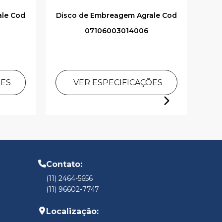
ale Cod
Disco de Embreagem Agrale Cod
D
07106003014006
ÕES
VER ESPECIFICAÇÕES
Contato:
(11) 2464-5656
(11) 96602-7747
Localização: