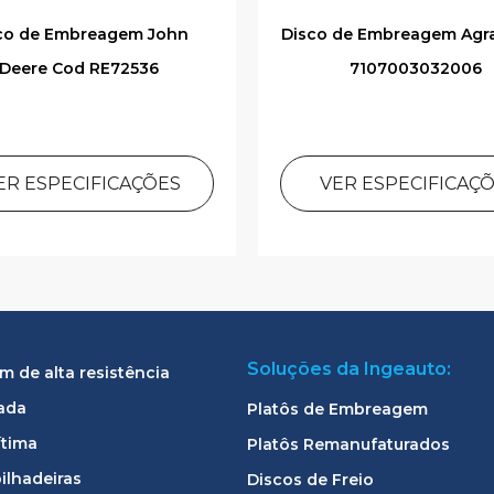
co de Embreagem John
Disco de Embreagem Agr
Deere Cod RE72536
7107003032006
ER ESPECIFICAÇÕES
VER ESPECIFICAÇ
Soluções da Ingeauto:
 de alta resistência
ada
Platôs de Embreagem
ítima
Platôs Remanufaturados
ilhadeiras
Discos de Freio