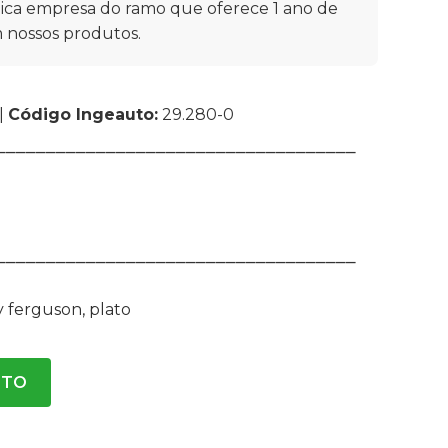
ica empresa do ramo que oferece 1 ano de
 nossos produtos.
|
Código Ingeauto:
29.280-0
⎯⎯⎯⎯⎯⎯⎯⎯⎯⎯⎯⎯⎯⎯⎯⎯⎯⎯⎯⎯⎯⎯⎯⎯⎯⎯⎯⎯⎯⎯⎯⎯⎯⎯⎯⎯
⎯⎯⎯⎯⎯⎯⎯⎯⎯⎯⎯⎯⎯⎯⎯⎯⎯⎯⎯⎯⎯⎯⎯⎯⎯⎯⎯⎯⎯⎯⎯⎯⎯⎯⎯⎯
y ferguson
,
plato
NTO