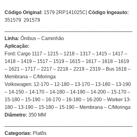
Código Original:
1579 2RP141025C|
Código Ingeauto:
351579 291579
⎯⎯⎯⎯⎯⎯⎯⎯⎯⎯⎯⎯⎯⎯⎯⎯⎯⎯⎯⎯⎯⎯⎯⎯⎯⎯⎯⎯⎯⎯⎯⎯⎯⎯⎯⎯⎯⎯⎯⎯⎯⎯⎯
Linha:
Ônibus – Caminhão
Aplicação:
Ford: Cargo 1117 – 1215 – 1218 – 1317 – 1415 – 1417 –
1418 – 1419 – 1517 – 1519 – 1615 – 1617 – 1618 – 1619
– 1621 – 1717 – 2217 – 2218 – 2219 – 2319 – Bus 1618 –
Membrana – C/Moringa
Volkswagen: 12-170 – 12-180 – 13-170 – 13-180 – 13-190
– 14-150 – 14-170 – 14-180 – 14-190 – 14-200 – 15-170 –
15-180 – 15-190 – 16-170 – 16-180 – 16-200 – Worker 13-
180 – 13-190 – 15-180 – 15-190 – Membrana – C/Moringa
Diâmetro:
350 MM
⎯⎯⎯⎯⎯⎯⎯⎯⎯⎯⎯⎯⎯⎯⎯⎯⎯⎯⎯⎯⎯⎯⎯⎯⎯⎯⎯⎯⎯⎯⎯⎯⎯⎯⎯⎯⎯⎯⎯⎯⎯⎯⎯
Categorias:
Platôs