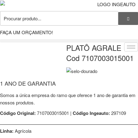
FAÇA UM ORÇAMENTO!
PLATÔ AGRALE
Cod 7107003015001
1 ANO DE GARANTIA
Somos a única empresa do ramo que oferece 1 ano de garantia em
nossos produtos.
Código Original:
7107003015001 |
Código Ingeauto:
297109
⎯⎯⎯⎯⎯⎯⎯⎯⎯⎯⎯⎯⎯⎯⎯⎯⎯⎯⎯⎯⎯⎯⎯⎯⎯⎯⎯⎯⎯⎯⎯⎯⎯⎯⎯⎯⎯⎯⎯⎯⎯⎯⎯⎯⎯⎯⎯⎯⎯
Linha:
Agrícola