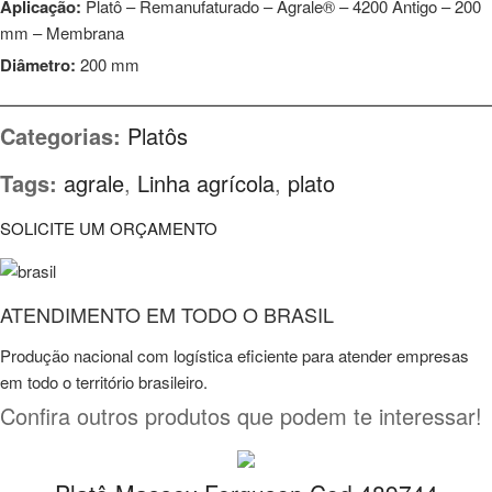
Aplicação:
Platô – Remanufaturado – Agrale® – 4200 Antigo – 200
mm – Membrana
Diâmetro:
200 mm
⎯⎯⎯⎯⎯⎯⎯⎯⎯⎯⎯⎯⎯⎯⎯⎯⎯⎯⎯⎯⎯⎯⎯⎯⎯⎯⎯⎯⎯⎯⎯⎯⎯⎯⎯⎯⎯⎯⎯⎯⎯⎯⎯⎯⎯⎯⎯⎯⎯
Categorias:
Platôs
Tags:
agrale
,
Linha agrícola
,
plato
SOLICITE UM ORÇAMENTO
ATENDIMENTO EM TODO O BRASIL
Produção nacional com logística eficiente para atender empresas
em todo o território brasileiro.
Confira outros produtos que podem te interessar!