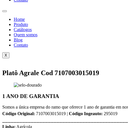
Home
Produto
Catálogos
Quem somos
Blog
Contato
X
Platô Agrale Cod 7107003015019
1 ANO DE GARANTIA
Somos a única empresa do ramo que oferece 1 ano de garantia em nos
Código Original:
7107003015019 |
Código Ingeauto:
295019
⎯⎯⎯⎯⎯⎯⎯⎯⎯⎯⎯⎯⎯⎯⎯⎯⎯⎯⎯⎯⎯⎯⎯⎯⎯⎯⎯⎯⎯⎯⎯⎯⎯⎯⎯⎯⎯⎯⎯⎯⎯⎯⎯⎯
Linha:
Agrícola