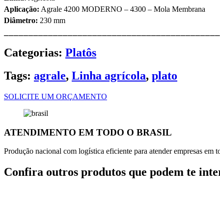
Aplicação:
Agrale 4200 MODERNO – 4300 – Mola Membrana
Diâmetro:
230 mm
⎯⎯⎯⎯⎯⎯⎯⎯⎯⎯⎯⎯⎯⎯⎯⎯⎯⎯⎯⎯⎯⎯⎯⎯⎯⎯⎯⎯⎯⎯⎯⎯⎯⎯⎯⎯⎯⎯⎯⎯⎯⎯⎯⎯
Categorias:
Platôs
Tags:
agrale
,
Linha agrícola
,
plato
SOLICITE UM ORÇAMENTO
ATENDIMENTO EM TODO O BRASIL
Produção nacional com logística eficiente para atender empresas em tod
Confira outros produtos que podem te inte