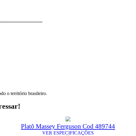
⎯⎯⎯⎯⎯⎯⎯⎯⎯⎯⎯⎯⎯⎯
o o território brasileiro.
ressar!
Platô Massey Ferguson Cod 489744
VER ESPECIFICAÇÕES