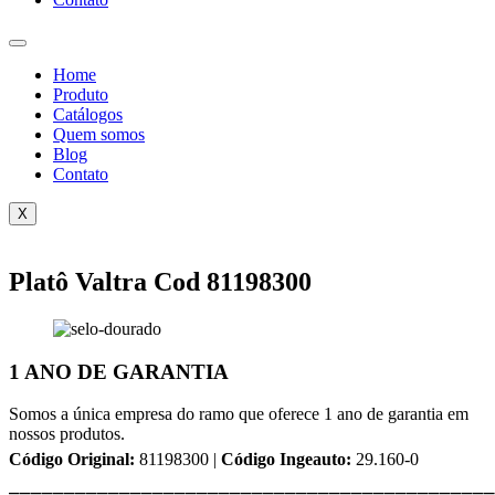
Home
Produto
Catálogos
Quem somos
Blog
Contato
X
Platô Valtra Cod 81198300
1 ANO DE GARANTIA
Somos a única empresa do ramo que oferece 1 ano de garantia em
nossos produtos.
Código Original:
81198300 |
Código Ingeauto:
29.160-0
⎯⎯⎯⎯⎯⎯⎯⎯⎯⎯⎯⎯⎯⎯⎯⎯⎯⎯⎯⎯⎯⎯⎯⎯⎯⎯⎯⎯⎯⎯⎯⎯⎯⎯⎯⎯⎯⎯⎯⎯⎯⎯⎯⎯