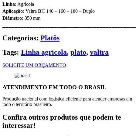
Linha:
Agrícola
Aplicação:
Valtra BH 140 – 160 – 180 – Duplo
Diâmetro:
350 mm
⎯⎯⎯⎯⎯⎯⎯⎯⎯⎯⎯⎯⎯⎯⎯⎯⎯⎯⎯⎯⎯⎯⎯⎯⎯⎯⎯⎯⎯⎯⎯⎯⎯⎯⎯⎯⎯⎯⎯⎯⎯⎯⎯⎯
Categorias:
Platôs
Tags:
Linha agrícola
,
plato
,
valtra
SOLICITE UM ORÇAMENTO
ATENDIMENTO EM TODO O BRASIL
Produção nacional com logística eficiente para atender empresas em
todo o território brasileiro.
Confira outros produtos que podem te
interessar!