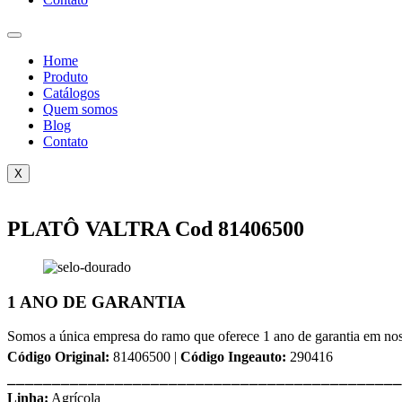
Home
Produto
Catálogos
Quem somos
Blog
Contato
X
PLATÔ VALTRA Cod 81406500
1 ANO DE GARANTIA
Somos a única empresa do ramo que oferece 1 ano de garantia em nos
Código Original:
81406500 |
Código Ingeauto:
290416
⎯⎯⎯⎯⎯⎯⎯⎯⎯⎯⎯⎯⎯⎯⎯⎯⎯⎯⎯⎯⎯⎯⎯⎯⎯⎯⎯⎯⎯⎯⎯⎯⎯⎯⎯⎯⎯⎯⎯⎯⎯⎯⎯⎯
Linha:
Agrícola