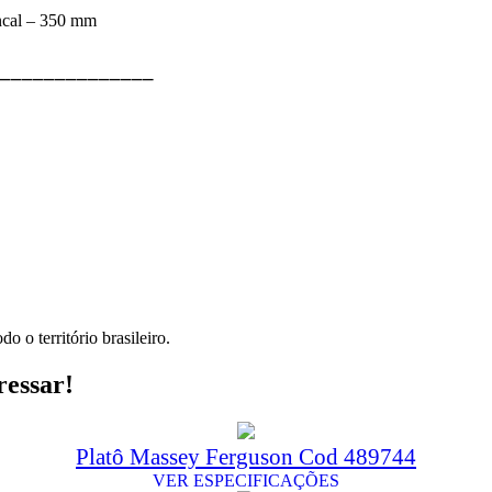
ncal – 350 mm
⎯⎯⎯⎯⎯⎯⎯⎯⎯⎯⎯⎯⎯⎯
o o território brasileiro.
ressar!
Platô Massey Ferguson Cod 489744
VER ESPECIFICAÇÕES