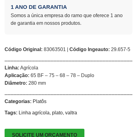
1 ANO DE GARANTIA
Somos a única empresa do ramo que oferece 1 ano
de garantia em nossos produtos.
Código Original:
83063501 |
Código Ingeauto:
29.657-5
⎯⎯⎯⎯⎯⎯⎯⎯⎯⎯⎯⎯⎯⎯⎯⎯⎯⎯⎯⎯⎯⎯⎯⎯⎯⎯⎯⎯⎯⎯⎯⎯⎯⎯⎯⎯⎯⎯⎯⎯⎯⎯⎯
Linha:
Agrícola
Aplicação:
65 BF – 75 – 68 – 78 – Duplo
Diâmetro:
280 mm
⎯⎯⎯⎯⎯⎯⎯⎯⎯⎯⎯⎯⎯⎯⎯⎯⎯⎯⎯⎯⎯⎯⎯⎯⎯⎯⎯⎯⎯⎯⎯⎯⎯⎯⎯⎯⎯⎯⎯⎯⎯⎯⎯
Categorias:
Platôs
Tags:
Linha agrícola
,
plato
,
valtra
SOLICITE UM ORÇAMENTO