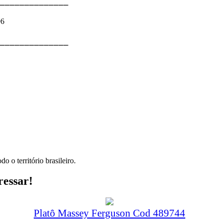
⎯⎯⎯⎯⎯⎯⎯⎯⎯⎯⎯⎯⎯⎯
96
⎯⎯⎯⎯⎯⎯⎯⎯⎯⎯⎯⎯⎯⎯
o o território brasileiro.
ressar!
Platô Massey Ferguson Cod 489744