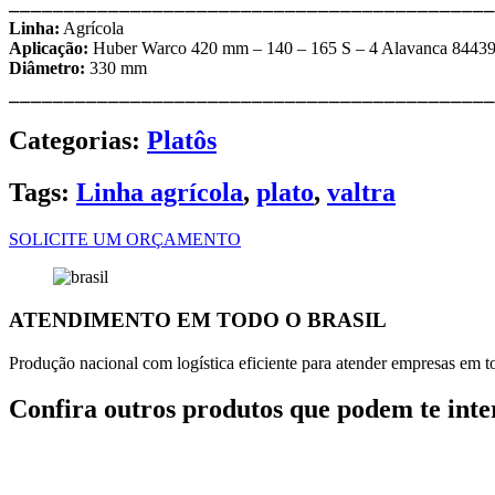
⎯⎯⎯⎯⎯⎯⎯⎯⎯⎯⎯⎯⎯⎯⎯⎯⎯⎯⎯⎯⎯⎯⎯⎯⎯⎯⎯⎯⎯⎯⎯⎯⎯⎯⎯⎯⎯⎯⎯⎯⎯⎯⎯⎯
Linha:
Agrícola
Aplicação:
Huber Warco 420 mm – 140 – 165 S – 4 Alavanca 8443
Diâmetro:
330 mm
⎯⎯⎯⎯⎯⎯⎯⎯⎯⎯⎯⎯⎯⎯⎯⎯⎯⎯⎯⎯⎯⎯⎯⎯⎯⎯⎯⎯⎯⎯⎯⎯⎯⎯⎯⎯⎯⎯⎯⎯⎯⎯⎯⎯
Categorias:
Platôs
Tags:
Linha agrícola
,
plato
,
valtra
SOLICITE UM ORÇAMENTO
ATENDIMENTO EM TODO O BRASIL
Produção nacional com logística eficiente para atender empresas em tod
Confira outros produtos que podem te inte