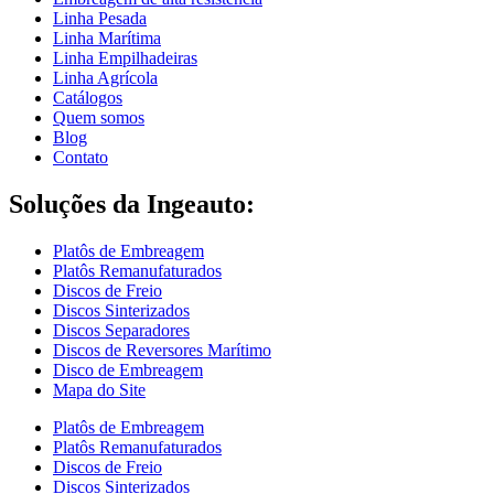
Linha Pesada
Linha Marítima
Linha Empilhadeiras
Linha Agrícola
Catálogos
Quem somos
Blog
Contato
Soluções da Ingeauto:
Platôs de Embreagem
Platôs Remanufaturados
Discos de Freio
Discos Sinterizados
Discos Separadores
Discos de Reversores Marítimo
Disco de Embreagem
Mapa do Site
Platôs de Embreagem
Platôs Remanufaturados
Discos de Freio
Discos Sinterizados