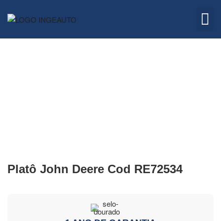
Embreagem
Quem 
Platô John Deere Cod RE72534