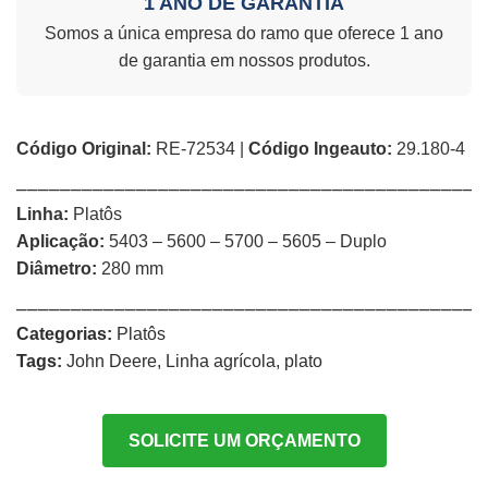
1 ANO DE GARANTIA
Somos a única empresa do ramo que oferece 1 ano
de garantia em nossos produtos.
Código Original:
RE-72534 |
Código Ingeauto:
29.180-4
⎯⎯⎯⎯⎯⎯⎯⎯⎯⎯⎯⎯⎯⎯⎯⎯⎯⎯⎯⎯⎯⎯⎯⎯⎯⎯⎯⎯⎯⎯⎯⎯⎯⎯⎯⎯⎯⎯⎯⎯⎯⎯⎯
Linha:
Platôs
Aplicação:
5403 – 5600 – 5700 – 5605 – Duplo
Diâmetro:
280 mm
⎯⎯⎯⎯⎯⎯⎯⎯⎯⎯⎯⎯⎯⎯⎯⎯⎯⎯⎯⎯⎯⎯⎯⎯⎯⎯⎯⎯⎯⎯⎯⎯⎯⎯⎯⎯⎯⎯⎯⎯⎯⎯⎯
Categorias:
Platôs
Tags:
John Deere
,
Linha agrícola
,
plato
SOLICITE UM ORÇAMENTO