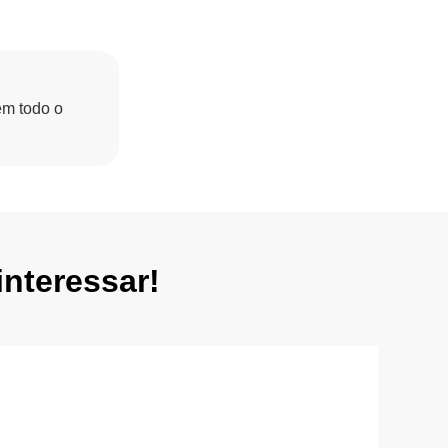
em todo o
nteressar!