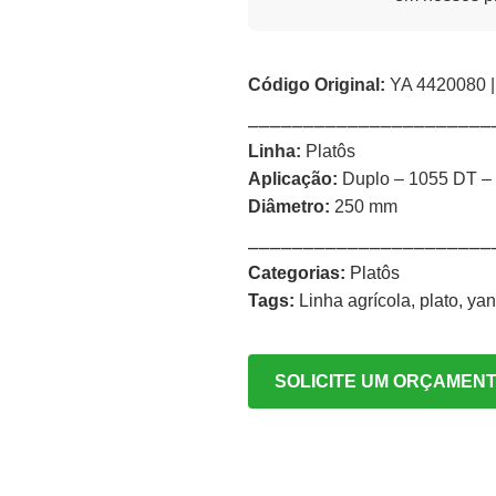
Código Original:
YA 4420080 
⎯⎯⎯⎯⎯⎯⎯⎯⎯⎯⎯⎯⎯⎯⎯⎯⎯⎯⎯⎯⎯⎯
Linha:
Platôs
Aplicação:
Duplo – 1055 DT –
Diâmetro:
250 mm
⎯⎯⎯⎯⎯⎯⎯⎯⎯⎯⎯⎯⎯⎯⎯⎯⎯⎯⎯⎯⎯⎯
Categorias:
Platôs
Tags:
Linha agrícola
,
plato
,
ya
SOLICITE UM ORÇAMEN