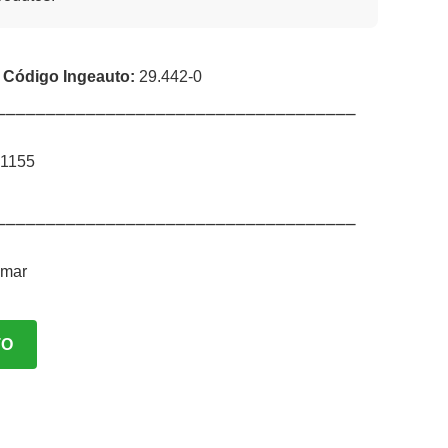
|
Código Ingeauto:
29.442-0
⎯⎯⎯⎯⎯⎯⎯⎯⎯⎯⎯⎯⎯⎯⎯⎯⎯⎯⎯⎯⎯⎯⎯⎯⎯⎯⎯⎯⎯⎯⎯⎯⎯⎯⎯⎯
 1155
⎯⎯⎯⎯⎯⎯⎯⎯⎯⎯⎯⎯⎯⎯⎯⎯⎯⎯⎯⎯⎯⎯⎯⎯⎯⎯⎯⎯⎯⎯⎯⎯⎯⎯⎯⎯
nmar
TO