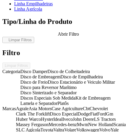
Linha Empilhadeiras
Linha Agrícola
Tipo/Linha do Produto
Abrir Filtro
Limpar Filtros
Filtro
Limpar Filtros
Categoria
Disco Damper
Disco de Colheitadeira
Disco de Embreagem
Disco de Empilhadeira
Disco de Freio
Disco Estacionário e Veiculo Militar
Disco para Reversor Marítimo
Disco Sinterizado e Separador
Discos Especiais Sob Medida
Kit de Embreagem
Lamela e Separador
Platôs
Marcas
Agrale
Asia Motors
Case Agriculture
Cbt
Chevrolet
Clark The Forklift
Disco Especial
Dodge
Fiat
Ford
Gm
Huber Warco
Hyster
Ideal
Iveco
John Deere
LS Tractors
Massey Ferguson
Mercedes-benz
Mwm
New Holland
Scania
SLC Agícola
Toyota
Valtra
Volare
Volkswagen
Volvo
Yale