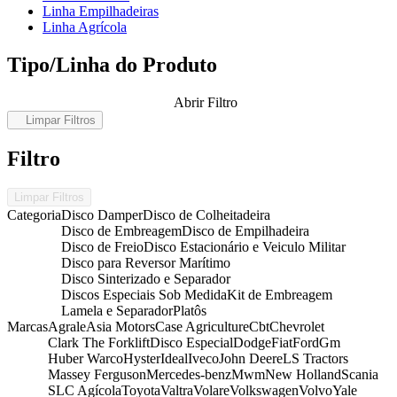
Linha Empilhadeiras
Linha Agrícola
Tipo/Linha do Produto
Abrir Filtro
Limpar Filtros
Filtro
Limpar Filtros
Categoria
Disco Damper
Disco de Colheitadeira
Disco de Embreagem
Disco de Empilhadeira
Disco de Freio
Disco Estacionário e Veiculo Militar
Disco para Reversor Marítimo
Disco Sinterizado e Separador
Discos Especiais Sob Medida
Kit de Embreagem
Lamela e Separador
Platôs
Marcas
Agrale
Asia Motors
Case Agriculture
Cbt
Chevrolet
Clark The Forklift
Disco Especial
Dodge
Fiat
Ford
Gm
Huber Warco
Hyster
Ideal
Iveco
John Deere
LS Tractors
Massey Ferguson
Mercedes-benz
Mwm
New Holland
Scania
SLC Agícola
Toyota
Valtra
Volare
Volkswagen
Volvo
Yale