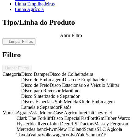
Linha Empilhadeiras
Linha Agrícola
Tipo/Linha do Produto
Abrir Filtro
Limpar Filtros
Filtro
Limpar Filtros
Categoria
Disco Damper
Disco de Colheitadeira
Disco de Embreagem
Disco de Empilhadeira
Disco de Freio
Disco Estacionário e Veiculo Militar
Disco para Reversor Marítimo
Disco Sinterizado e Separador
Discos Especiais Sob Medida
Kit de Embreagem
Lamela e Separador
Platôs
Marcas
Agrale
Asia Motors
Case Agriculture
Cbt
Chevrolet
Clark The Forklift
Disco Especial
Fiat
Ford
Gm
Huber Warco
Hyster
Ideal
Iveco
John Deere
LS Tractors
Massey Ferguson
Mercedes-benz
Mwm
New Holland
Scania
SLC Agícola
Toyota
Valtra
Volkswagen
Volvo
Yale
Yanmar
ZF