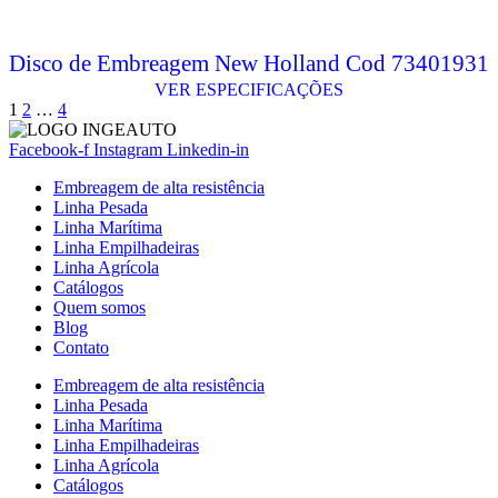
Disco de Embreagem New Holland Cod 73401931
VER ESPECIFICAÇÕES
Paginação
1
2
…
4
dos
Facebook-f
Instagram
Linkedin-in
conteúdos
Embreagem de alta resistência
Linha Pesada
Linha Marítima
Linha Empilhadeiras
Linha Agrícola
Catálogos
Quem somos
Blog
Contato
Embreagem de alta resistência
Linha Pesada
Linha Marítima
Linha Empilhadeiras
Linha Agrícola
Catálogos