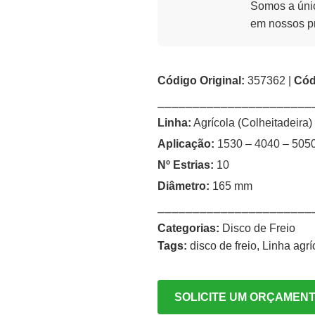
Somos a únic
em nossos p
Código Original:
357362 |
Cód
⎯⎯⎯⎯⎯⎯⎯⎯⎯⎯⎯⎯⎯⎯⎯⎯⎯⎯⎯⎯⎯⎯
Linha:
Agrícola (Colheitadeira)
Aplicação:
1530 – 4040 – 505
Nº Estrias:
10
Diâmetro:
165 mm
⎯⎯⎯⎯⎯⎯⎯⎯⎯⎯⎯⎯⎯⎯⎯⎯⎯⎯⎯⎯⎯⎯
Categorias:
Disco de Freio
Tags:
disco de freio
,
Linha agrí
SOLICITE UM ORÇAMEN