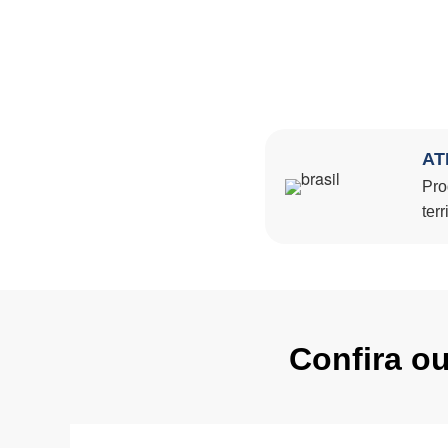
AT
Pro
terr
Confira o