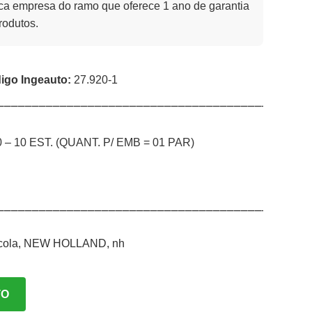
a empresa do ramo que oferece 1 ano de garantia
rodutos.
igo Ingeauto:
27.920-1
⎯⎯⎯⎯⎯⎯⎯⎯⎯⎯⎯⎯⎯⎯⎯⎯⎯⎯⎯⎯⎯⎯⎯⎯⎯⎯⎯⎯⎯⎯⎯⎯⎯⎯⎯⎯⎯⎯⎯⎯
0 – 10 EST. (QUANT. P/ EMB = 01 PAR)
⎯⎯⎯⎯⎯⎯⎯⎯⎯⎯⎯⎯⎯⎯⎯⎯⎯⎯⎯⎯⎯⎯⎯⎯⎯⎯⎯⎯⎯⎯⎯⎯⎯⎯⎯⎯⎯⎯⎯⎯
cola
,
NEW HOLLAND
,
nh
TO