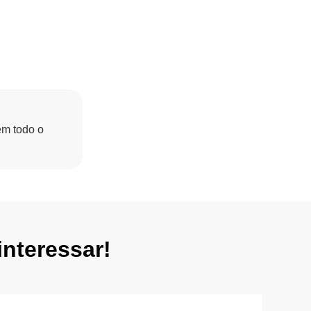
em todo o
nteressar!