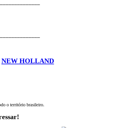
⎯⎯⎯⎯⎯⎯⎯⎯⎯⎯⎯⎯⎯⎯
⎯⎯⎯⎯⎯⎯⎯⎯⎯⎯⎯⎯⎯⎯
,
NEW HOLLAND
o o território brasileiro.
ressar!