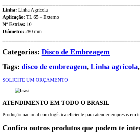
⎯⎯⎯⎯⎯⎯⎯⎯⎯⎯⎯⎯⎯⎯⎯⎯⎯⎯⎯⎯⎯⎯⎯⎯⎯⎯⎯⎯⎯⎯⎯⎯⎯⎯⎯⎯⎯⎯⎯⎯⎯⎯⎯⎯
Linha:
Linha Agrícola
Aplicação:
TL 65 – Externo
Nº Estrias:
10
Diâmetro:
280 mm
⎯⎯⎯⎯⎯⎯⎯⎯⎯⎯⎯⎯⎯⎯⎯⎯⎯⎯⎯⎯⎯⎯⎯⎯⎯⎯⎯⎯⎯⎯⎯⎯⎯⎯⎯⎯⎯⎯⎯⎯⎯⎯⎯⎯
Categorias:
Disco de Embreagem
Tags:
disco de embreagem
,
Linha agrícola
SOLICITE UM ORÇAMENTO
ATENDIMENTO EM TODO O BRASIL
Produção nacional com logística eficiente para atender empresas em tod
Confira outros produtos que podem te inte