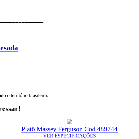
⎯⎯⎯⎯⎯⎯⎯⎯⎯⎯⎯⎯⎯⎯
Pesada
o o território brasileiro.
ressar!
Platô Massey Ferguson Cod 489744
VER ESPECIFICAÇÕES