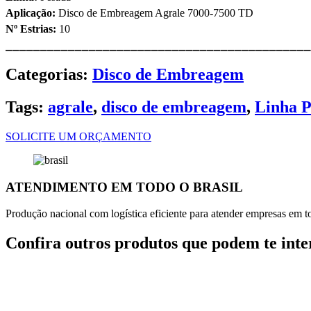
Aplicação:
Disco de Embreagem Agrale 7000-7500 TD
Nº Estrias:
10
⎯⎯⎯⎯⎯⎯⎯⎯⎯⎯⎯⎯⎯⎯⎯⎯⎯⎯⎯⎯⎯⎯⎯⎯⎯⎯⎯⎯⎯⎯⎯⎯⎯⎯⎯⎯⎯⎯⎯⎯⎯⎯⎯⎯
Categorias:
Disco de Embreagem
Tags:
agrale
,
disco de embreagem
,
Linha 
SOLICITE UM ORÇAMENTO
ATENDIMENTO EM TODO O BRASIL
Produção nacional com logística eficiente para atender empresas em tod
Confira outros produtos que podem te inte