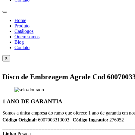
Home
Produto
Catálogos
Quem somos
Blog
Contato
X
Disco de Embreagem Agrale Cod 6007003
1 ANO DE GARANTIA
Somos a única empresa do ramo que oferece 1 ano de garantia em nos
Código Original:
6007003313003 |
Código Ingeauto:
276052
⎯⎯⎯⎯⎯⎯⎯⎯⎯⎯⎯⎯⎯⎯⎯⎯⎯⎯⎯⎯⎯⎯⎯⎯⎯⎯⎯⎯⎯⎯⎯⎯⎯⎯⎯⎯⎯⎯⎯⎯⎯⎯⎯⎯
Linha:
Pesada