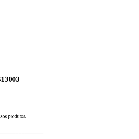
313003
sos produtos.
⎯⎯⎯⎯⎯⎯⎯⎯⎯⎯⎯⎯⎯⎯