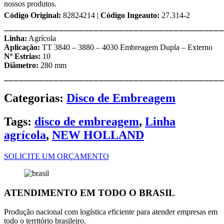
nossos produtos.
Código Original:
82824214 |
Código Ingeauto:
27.314-2
⎯⎯⎯⎯⎯⎯⎯⎯⎯⎯⎯⎯⎯⎯⎯⎯⎯⎯⎯⎯⎯⎯⎯⎯⎯⎯⎯⎯⎯⎯⎯⎯⎯⎯⎯⎯⎯⎯⎯⎯⎯⎯⎯⎯
Linha:
Agrícola
Aplicação:
TT 3840 – 3880 – 4030 Embreagem Dupla – Externo
Nº Estrias:
10
Diâmetro:
280 mm
⎯⎯⎯⎯⎯⎯⎯⎯⎯⎯⎯⎯⎯⎯⎯⎯⎯⎯⎯⎯⎯⎯⎯⎯⎯⎯⎯⎯⎯⎯⎯⎯⎯⎯⎯⎯⎯⎯⎯⎯⎯⎯⎯⎯
Categorias:
Disco de Embreagem
Tags:
disco de embreagem
,
Linha
agrícola
,
NEW HOLLAND
SOLICITE UM ORÇAMENTO
ATENDIMENTO EM TODO O BRASIL
Produção nacional com logística eficiente para atender empresas em
todo o território brasileiro.