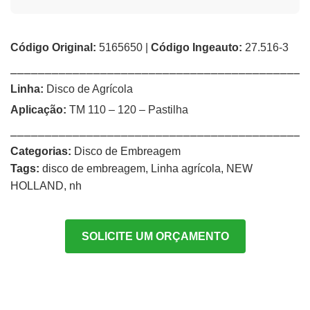
Código Original:
5165650 |
Código Ingeauto:
27.516-3
⎯⎯⎯⎯⎯⎯⎯⎯⎯⎯⎯⎯⎯⎯⎯⎯⎯⎯⎯⎯⎯⎯⎯⎯⎯⎯⎯⎯⎯⎯⎯⎯⎯⎯⎯⎯⎯⎯⎯⎯⎯⎯⎯
Linha:
Disco de Agrícola
Aplicação:
TM 110 – 120 – Pastilha
⎯⎯⎯⎯⎯⎯⎯⎯⎯⎯⎯⎯⎯⎯⎯⎯⎯⎯⎯⎯⎯⎯⎯⎯⎯⎯⎯⎯⎯⎯⎯⎯⎯⎯⎯⎯⎯⎯⎯⎯⎯⎯⎯
Categorias:
Disco de Embreagem
Tags:
disco de embreagem
,
Linha agrícola
,
NEW
HOLLAND
,
nh
SOLICITE UM ORÇAMENTO