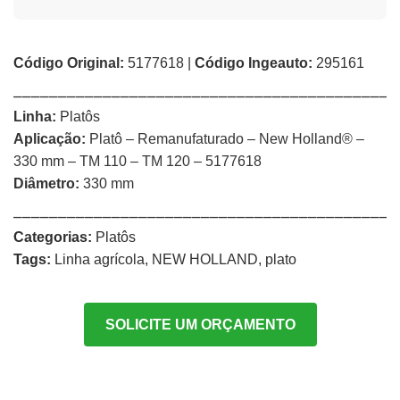
Código Original:
5177618 |
Código Ingeauto:
295161
⎯⎯⎯⎯⎯⎯⎯⎯⎯⎯⎯⎯⎯⎯⎯⎯⎯⎯⎯⎯⎯⎯⎯⎯⎯⎯⎯⎯⎯⎯⎯⎯⎯⎯⎯⎯⎯⎯⎯⎯⎯⎯⎯
Linha:
Platôs
Aplicação:
Platô – Remanufaturado – New Holland® –
330 mm – TM 110 – TM 120 – 5177618
Diâmetro:
330 mm
⎯⎯⎯⎯⎯⎯⎯⎯⎯⎯⎯⎯⎯⎯⎯⎯⎯⎯⎯⎯⎯⎯⎯⎯⎯⎯⎯⎯⎯⎯⎯⎯⎯⎯⎯⎯⎯⎯⎯⎯⎯⎯⎯
Categorias:
Platôs
Tags:
Linha agrícola
,
NEW HOLLAND
,
plato
SOLICITE UM ORÇAMENTO