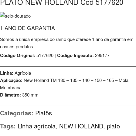
PLATÔ NEW HOLLAND Cod 5177620
1 ANO DE GARANTIA
Somos a única empresa do ramo que oferece 1 ano de garantia em
nossos produtos.
Código Original:
5177620 |
Código Ingeauto:
295177
⎯⎯⎯⎯⎯⎯⎯⎯⎯⎯⎯⎯⎯⎯⎯⎯⎯⎯⎯⎯⎯⎯⎯⎯⎯⎯⎯⎯⎯⎯⎯⎯⎯⎯⎯⎯⎯⎯⎯⎯⎯⎯⎯⎯⎯⎯⎯⎯⎯
Linha:
Agrícola
Aplicação:
New Holland TM 130 – 135 – 140 – 150 – 165 – Mola
Membrana
Diâmetro:
350 mm
⎯⎯⎯⎯⎯⎯⎯⎯⎯⎯⎯⎯⎯⎯⎯⎯⎯⎯⎯⎯⎯⎯⎯⎯⎯⎯⎯⎯⎯⎯⎯⎯⎯⎯⎯⎯⎯⎯⎯⎯⎯⎯⎯⎯⎯⎯⎯⎯⎯
Categorias:
Platôs
Tags:
Linha agrícola
,
NEW HOLLAND
,
plato