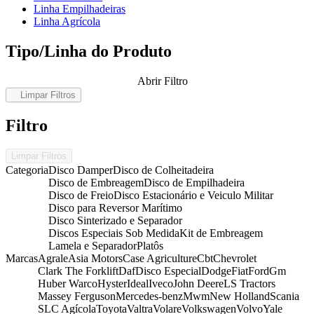
Linha Empilhadeiras
Linha Agrícola
Tipo/Linha do Produto
Abrir Filtro
Limpar Filtros
Filtro
Limpar Filtros
Categoria
Disco Damper
Disco de Colheitadeira
Disco de Embreagem
Disco de Empilhadeira
Disco de Freio
Disco Estacionário e Veiculo Militar
Disco para Reversor Marítimo
Disco Sinterizado e Separador
Discos Especiais Sob Medida
Kit de Embreagem
Lamela e Separador
Platôs
Marcas
Agrale
Asia Motors
Case Agriculture
Cbt
Chevrolet
Clark The Forklift
Daf
Disco Especial
Dodge
Fiat
Ford
Gm
Huber Warco
Hyster
Ideal
Iveco
John Deere
LS Tractors
Massey Ferguson
Mercedes-benz
Mwm
New Holland
Scania
SLC Agícola
Toyota
Valtra
Volare
Volkswagen
Volvo
Yale