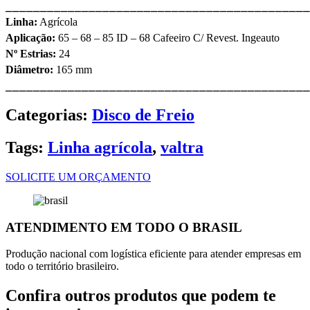
⎯⎯⎯⎯⎯⎯⎯⎯⎯⎯⎯⎯⎯⎯⎯⎯⎯⎯⎯⎯⎯⎯⎯⎯⎯⎯⎯⎯⎯⎯⎯⎯⎯⎯⎯⎯⎯⎯⎯⎯⎯⎯⎯⎯
Linha:
Agrícola
Aplicação:
65 – 68 – 85 ID – 68 Cafeeiro C/ Revest. Ingeauto
Nº Estrias:
24
Diâmetro:
165 mm
⎯⎯⎯⎯⎯⎯⎯⎯⎯⎯⎯⎯⎯⎯⎯⎯⎯⎯⎯⎯⎯⎯⎯⎯⎯⎯⎯⎯⎯⎯⎯⎯⎯⎯⎯⎯⎯⎯⎯⎯⎯⎯⎯⎯
Categorias:
Disco de Freio
Tags:
Linha agrícola
,
valtra
SOLICITE UM ORÇAMENTO
ATENDIMENTO EM TODO O BRASIL
Produção nacional com logística eficiente para atender empresas em
todo o território brasileiro.
Confira outros produtos que podem te